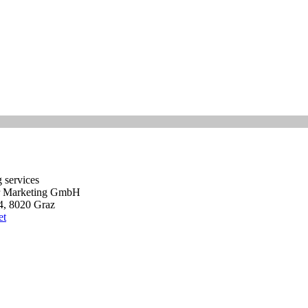
g services
ür Marketing GmbH
4, 8020 Graz
et