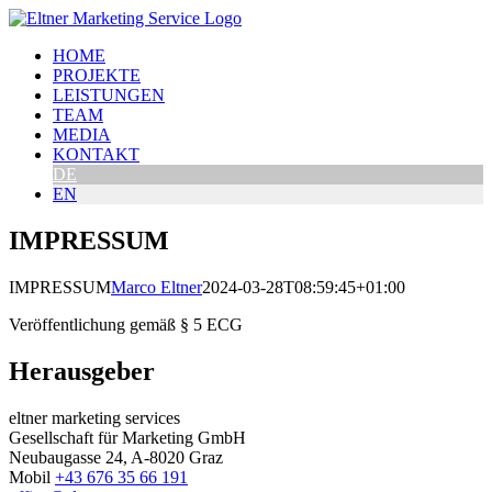
Zum
Inhalt
HOME
springen
PROJEKTE
LEISTUNGEN
TEAM
MEDIA
KONTAKT
DE
EN
IMPRESSUM
IMPRESSUM
Marco Eltner
2024-03-28T08:59:45+01:00
Veröffentlichung gemäß § 5 ECG
Herausgeber
eltner marketing services
Gesellschaft für Marketing GmbH
Neubaugasse 24, A-8020 Graz
Mobil
+43 676 35 66 191