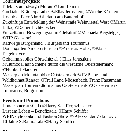
Tourismusprojekte
Erlebnisraumdesign Murau ©Tom Lamm
Gurktaler Kräuterparadies ©Elias Jerusalem, ©Woche Kärnten
Urlaub auf der Alm ©Urlaub am Bauernhof
Zukünftige Entwicklung der Weinstraße Weinviertel West ©Martin
Lifka, ©Rainer Lichtenecker
Freizeit- und Bewegungsraum Gleisdorf ©Michaela Begsteiger,
©TIP Gleisdorf
Radwege Burgenland ©Burgenland Tourismus
Donaugärten Niederösterreich ©Andreas Hofer, ©Klaus
Engelmayer
Geheimnisvolles Görtschitztal ©Elias Jerusalem
Multimodal auf Schiene durch die westliche Obersteiermark
©Heribert Fladerer
Masterplan Mountainbike Oststeiermark ©TVB Joglland
Waldheimat Ranger, ©Trail Land Miesenbach, Franz Faustmann
Masterplan Tourenradtourismus Oststeiermark ©Oststeiermark
Tourismus, Bergmann
Events und Promotions
Handelsmerkur-Gala ©Harry Schiffer, ©Fischer
Lust am Leben – Benefizgala ©Harry Schiffer
WEINstyle Gala und Fashion Show © Aleksandar Zabunovic
10 Jahre S-Bahn-Gala ©Harry Schiffer