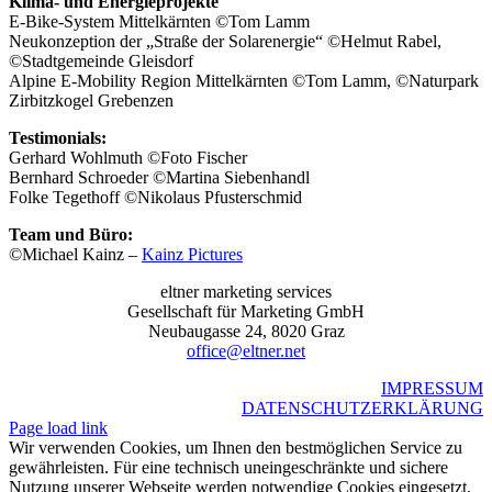
Klima- und Energieprojekte
E-Bike-System Mittelkärnten ©Tom Lamm
Neukonzeption der „Straße der Solarenergie“ ©Helmut Rabel,
©Stadtgemeinde Gleisdorf
Alpine E-Mobility Region Mittelkärnten ©Tom Lamm, ©Naturpark
Zirbitzkogel Grebenzen
Testimonials:
Gerhard Wohlmuth ©Foto Fischer
Bernhard Schroeder ©Martina Siebenhandl
Folke Tegethoff ©Nikolaus Pfusterschmid
Team und Büro:
©Michael Kainz –
Kainz Pictures
eltner marketing services
Gesellschaft für Marketing GmbH
Neubaugasse 24, 8020 Graz
office@eltner.net
IMPRESSUM
DATENSCHUTZERKLÄRUNG
Page load link
Wir verwenden Cookies, um Ihnen den bestmöglichen Service zu
gewährleisten. Für eine technisch uneingeschränkte und sichere
Nutzung unserer Webseite werden notwendige Cookies eingesetzt.