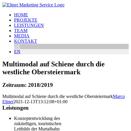
Zum
Inhalt
HOME
springen
PROJEKTE
LEISTUNGEN
TEAM
MEDIA
KONTAKT
DE
EN
Multimodal auf Schiene durch die
westliche Obersteiermark
Zeitraum: 2018/2019
Multimodal auf Schiene durch die westliche Obersteiermark
Marco
Eltner
2021-12-13T13:12:08+01:00
Leistungen
Konzeptentwicklung des
zukünftigen, touristischen
Leitbilds der Murtalbahn